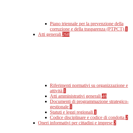
Piano triennale per la prevenzione della
corruzione e della trasparenza (PTPCT)
1
Atti generali
268
Riferimenti normativi su organizzazione e
attività
1
Atti amministrativi generali
48
Documenti di programmazione strategico-
gestionale
1
Statuti e leggi regionali
1
Codice disciplinare e codice di condotta
2
Oneri informativi per cittadini e imprese
2