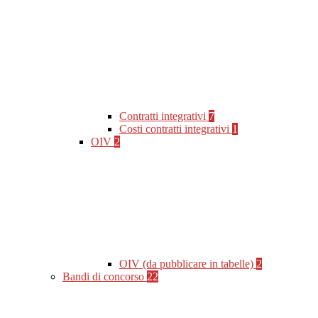
Contratti integrativi
7
Costi contratti integrativi
1
OIV
2
OIV (da pubblicare in tabelle)
2
Bandi di concorso
22