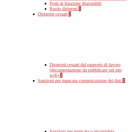
Posti di funzione disponibili
Ruolo dirigenti
1
Dirigenti cessati
2
Dirigenti cessati dal rapporto di lavoro
(documentazione da pubblicare sul sito
web)
2
Sanzioni per mancata comunicazione dei dati
1
Sanzioni per mancata o incompleta