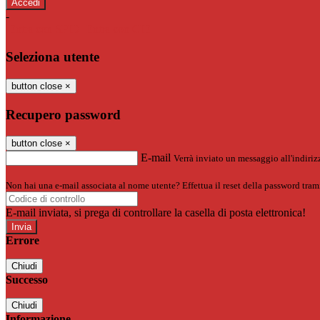
-
Entra con SPID
Entra con CIE
Seleziona utente
button close
×
Recupero password
button close
×
E-mail
Verrà inviato un messaggio all'indirizz
Non hai una e-mail associata al nome utente? Effettua il reset della password tram
E-mail inviata, si prega di controllare la casella di posta elettronica!
Errore
Chiudi
Successo
Chiudi
Informazione