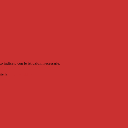
o indicato con le istruzioni necessarie.
ite la
Login Spaggiari