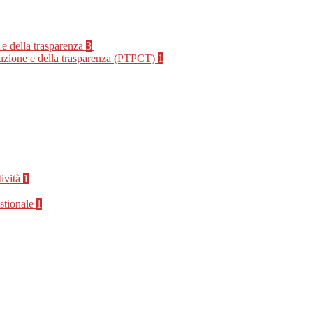
 e della trasparenza
3
rruzione e della trasparenza (PTPCT)
1
tività
1
stionale
1