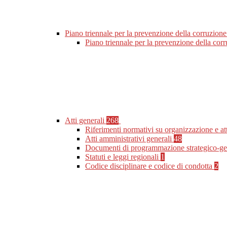
Piano triennale per la prevenzione della corruzione
Piano triennale per la prevenzione della co
Atti generali
268
Riferimenti normativi su organizzazione e at
Atti amministrativi generali
48
Documenti di programmazione strategico-ge
Statuti e leggi regionali
1
Codice disciplinare e codice di condotta
2