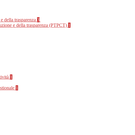
 e della trasparenza
3
rruzione e della trasparenza (PTPCT)
1
tività
1
stionale
1