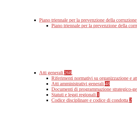
Piano triennale per la prevenzione della corruzione
Piano triennale per la prevenzione della co
Atti generali
268
Riferimenti normativi su organizzazione e at
Atti amministrativi generali
48
Documenti di programmazione strategico-ge
Statuti e leggi regionali
1
Codice disciplinare e codice di condotta
2