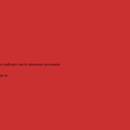
o indicato con le istruzioni necessarie.
ite la
Login Spaggiari