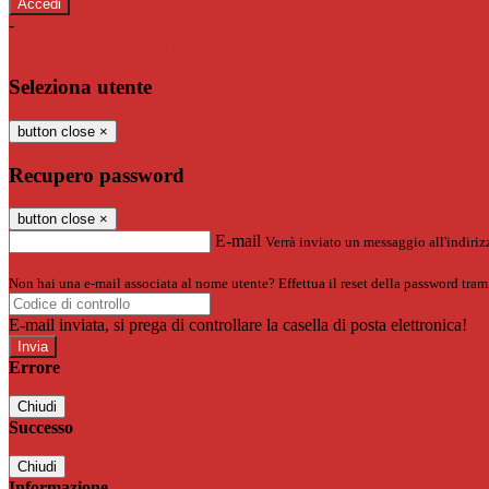
-
Entra con SPID
Entra con CIE
Seleziona utente
button close
×
Recupero password
button close
×
E-mail
Verrà inviato un messaggio all'indirizz
Non hai una e-mail associata al nome utente? Effettua il reset della password tram
E-mail inviata, si prega di controllare la casella di posta elettronica!
Errore
Chiudi
Successo
Chiudi
Informazione