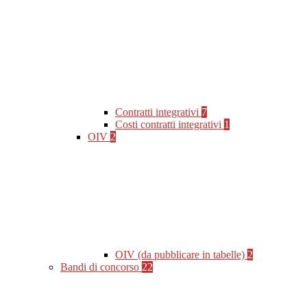
Contratti integrativi
7
Costi contratti integrativi
1
OIV
2
OIV (da pubblicare in tabelle)
2
Bandi di concorso
22