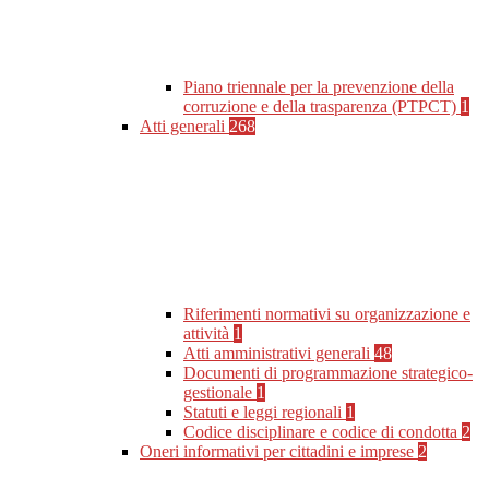
Piano triennale per la prevenzione della
corruzione e della trasparenza (PTPCT)
1
Atti generali
268
Riferimenti normativi su organizzazione e
attività
1
Atti amministrativi generali
48
Documenti di programmazione strategico-
gestionale
1
Statuti e leggi regionali
1
Codice disciplinare e codice di condotta
2
Oneri informativi per cittadini e imprese
2