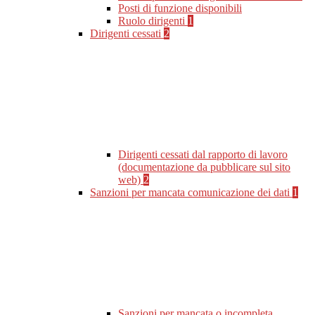
Posti di funzione disponibili
Ruolo dirigenti
1
Dirigenti cessati
2
Dirigenti cessati dal rapporto di lavoro
(documentazione da pubblicare sul sito
web)
2
Sanzioni per mancata comunicazione dei dati
1
Sanzioni per mancata o incompleta