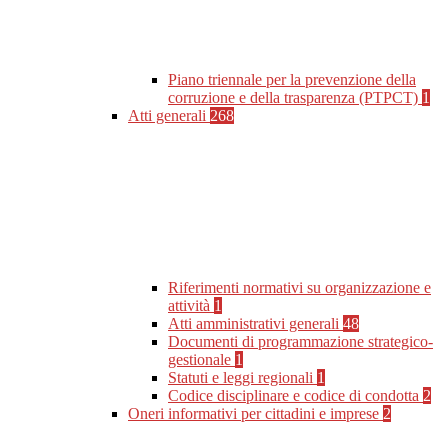
Piano triennale per la prevenzione della
corruzione e della trasparenza (PTPCT)
1
Atti generali
268
Riferimenti normativi su organizzazione e
attività
1
Atti amministrativi generali
48
Documenti di programmazione strategico-
gestionale
1
Statuti e leggi regionali
1
Codice disciplinare e codice di condotta
2
Oneri informativi per cittadini e imprese
2