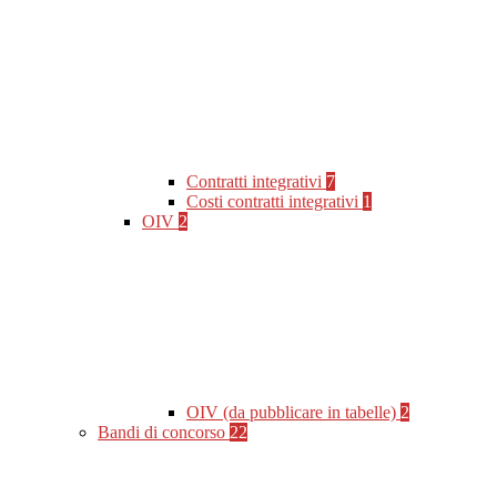
Contratti integrativi
7
Costi contratti integrativi
1
OIV
2
OIV (da pubblicare in tabelle)
2
Bandi di concorso
22