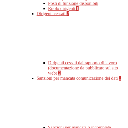
Posti di funzione disponibili
Ruolo dirigenti
1
Dirigenti cessati
2
Dirigenti cessati dal rapporto di lavoro
(documentazione da pubblicare sul sito
web)
2
Sanzioni per mancata comunicazione dei dati
1
Sanzioni per mancata o incompleta