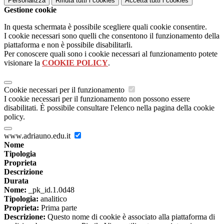
Personalizza
Rifiuta tutti
i cookies
Accetta tutti
i cookies
Gestione cookie
In questa schermata è possibile scegliere quali cookie consentire.
I cookie necessari sono quelli che consentono il funzionamento della
piattaforma e non è possibile disabilitarli.
Per conoscere quali sono i cookie necessari al funzionamento potete
visionare la
COOKIE POLICY
.
Cookie necessari per il funzionamento
I cookie necessari per il funzionamento non possono essere
disabilitati. È possibile consultare l'elenco nella pagina della cookie
policy.
www.adriauno.edu.it
Nome
Tipologia
Proprieta
Descrizione
Durata
Nome:
_pk_id.1.0d48
Tipologia:
analitico
Proprieta:
Prima parte
Descrizione:
Questo nome di cookie è associato alla piattaforma di