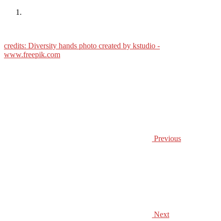
credits:
Diversity hands photo created by kstudio -
www.freepik.com
Previous
Next