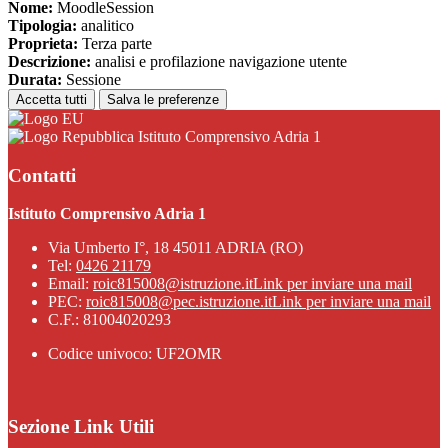
Nome:
MoodleSession
Tipologia:
analitico
Proprieta:
Terza parte
Descrizione:
analisi e profilazione navigazione utente
Durata:
Sessione
Accetta tutti
Salva le preferenze
Istituto Comprensivo Adria 1
Contatti
Istituto Comprensivo Adria 1
Via Umberto I°, 18 45011 ADRIA (RO)
Tel:
0426 21179
Email:
roic815008@istruzione.it
Link per inviare una mail
PEC:
roic815008@pec.istruzione.it
Link per inviare una mail
C.F.: 81004020293
Codice univoco: UF2OMR
Sezione Link Utili