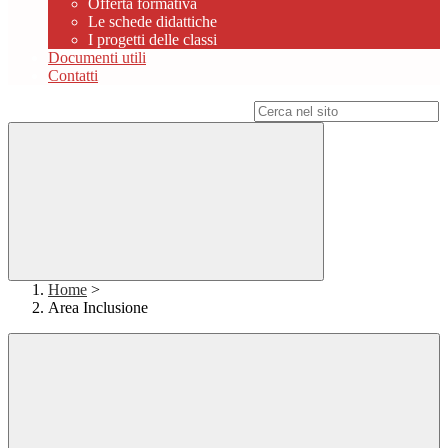
Offerta formativa
Le schede didattiche
I progetti delle classi
Documenti utili
Contatti
Campo di ricerca per le pagine del sito
Home
>
Area Inclusione