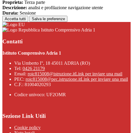
Proprieta:
Terza parte
Descrizione:
analisi e profilazione navigazione utente
Durata:
Sessione
Accetta tutti
Salva le preferenze
Istituto Comprensivo Adria 1
Contatti
Istituto Comprensivo Adria 1
Via Umberto I°, 18 45011 ADRIA (RO)
Tel:
0426 21179
Email:
roic815008@istruzione.it
Link per inviare una mail
PEC:
roic815008@pec.istruzione.it
Link per inviare una mail
C.F.: 81004020293
Codice univoco: UF2OMR
Sezione Link Utili
Cookie policy
Note legali