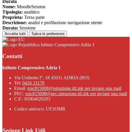
Durata
Nome:
MoodleSession
Tipologia:
analitico
Proprieta:
Terza parte
Descrizione:
analisi e profilazione navigazione utente
Durata:
Sessione
Accetta tutti
Salva le preferenze
Istituto Comprensivo Adria 1
Contatti
Istituto Comprensivo Adria 1
Via Umberto I°, 18 45011 ADRIA (RO)
Tel:
0426 21179
Email:
roic815008@istruzione.it
Link per inviare una mail
PEC:
roic815008@pec.istruzione.it
Link per inviare una mail
C.F.: 81004020293
Codice univoco: UF2OMR
Sezione Link Utili