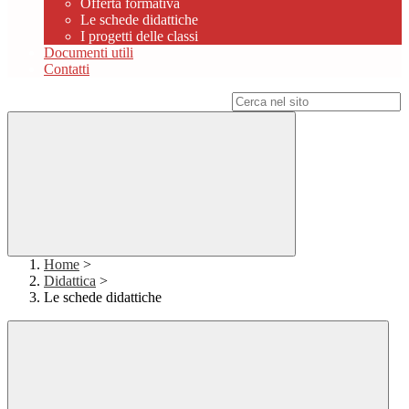
Offerta formativa
Le schede didattiche
I progetti delle classi
Documenti utili
Contatti
Campo di ricerca per le pagine del sito
Home
>
Didattica
>
Le schede didattiche