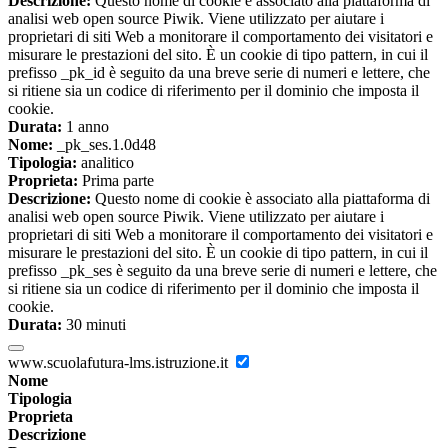
Descrizione:
Questo nome di cookie è associato alla piattaforma di
analisi web open source Piwik. Viene utilizzato per aiutare i
proprietari di siti Web a monitorare il comportamento dei visitatori e
misurare le prestazioni del sito. È un cookie di tipo pattern, in cui il
prefisso _pk_id è seguito da una breve serie di numeri e lettere, che
si ritiene sia un codice di riferimento per il dominio che imposta il
cookie.
Durata:
1 anno
Nome:
_pk_ses.1.0d48
Tipologia:
analitico
Proprieta:
Prima parte
Descrizione:
Questo nome di cookie è associato alla piattaforma di
analisi web open source Piwik. Viene utilizzato per aiutare i
proprietari di siti Web a monitorare il comportamento dei visitatori e
misurare le prestazioni del sito. È un cookie di tipo pattern, in cui il
prefisso _pk_ses è seguito da una breve serie di numeri e lettere, che
si ritiene sia un codice di riferimento per il dominio che imposta il
cookie.
Durata:
30 minuti
www.scuolafutura-lms.istruzione.it
Nome
Tipologia
Proprieta
Descrizione