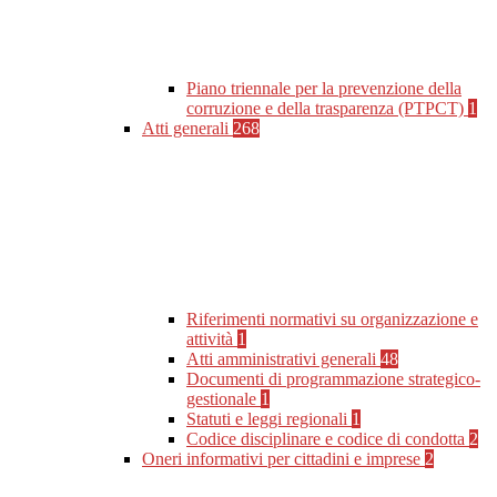
Piano triennale per la prevenzione della
corruzione e della trasparenza (PTPCT)
1
Atti generali
268
Riferimenti normativi su organizzazione e
attività
1
Atti amministrativi generali
48
Documenti di programmazione strategico-
gestionale
1
Statuti e leggi regionali
1
Codice disciplinare e codice di condotta
2
Oneri informativi per cittadini e imprese
2