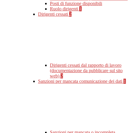
Posti di funzione disponibili
Ruolo dirigenti
1
Dirigenti cessati
2
Dirigenti cessati dal rapporto di lavoro
(documentazione da pubblicare sul sito
web)
2
Sanzioni per mancata comunicazione dei dati
1
Sanzioni per mancata o incompleta