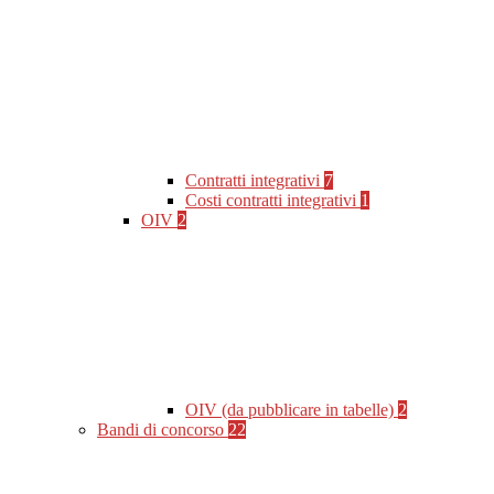
Contratti integrativi
7
Costi contratti integrativi
1
OIV
2
OIV (da pubblicare in tabelle)
2
Bandi di concorso
22