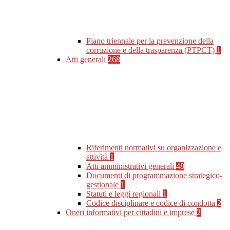
Piano triennale per la prevenzione della
corruzione e della trasparenza (PTPCT)
1
Atti generali
268
Riferimenti normativi su organizzazione e
attività
1
Atti amministrativi generali
48
Documenti di programmazione strategico-
gestionale
1
Statuti e leggi regionali
1
Codice disciplinare e codice di condotta
2
Oneri informativi per cittadini e imprese
2