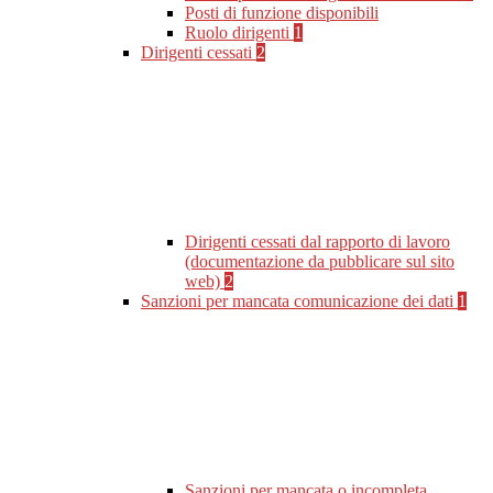
Posti di funzione disponibili
Ruolo dirigenti
1
Dirigenti cessati
2
Dirigenti cessati dal rapporto di lavoro
(documentazione da pubblicare sul sito
web)
2
Sanzioni per mancata comunicazione dei dati
1
Sanzioni per mancata o incompleta