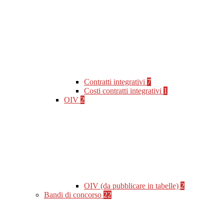
Contratti integrativi
7
Costi contratti integrativi
1
OIV
2
OIV (da pubblicare in tabelle)
2
Bandi di concorso
22