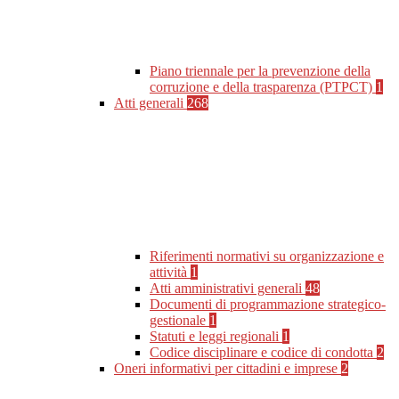
Piano triennale per la prevenzione della
corruzione e della trasparenza (PTPCT)
1
Atti generali
268
Riferimenti normativi su organizzazione e
attività
1
Atti amministrativi generali
48
Documenti di programmazione strategico-
gestionale
1
Statuti e leggi regionali
1
Codice disciplinare e codice di condotta
2
Oneri informativi per cittadini e imprese
2