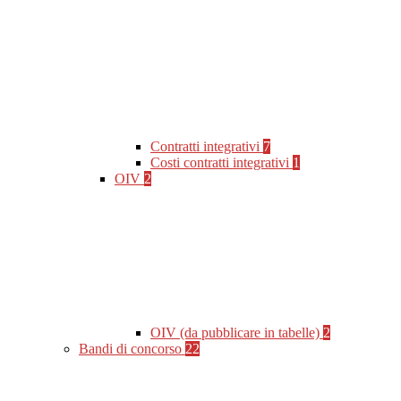
Contratti integrativi
7
Costi contratti integrativi
1
OIV
2
OIV (da pubblicare in tabelle)
2
Bandi di concorso
22