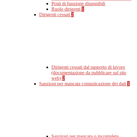
Posti di funzione disponibili
Ruolo dirigenti
1
Dirigenti cessati
2
Dirigenti cessati dal rapporto di lavoro
(documentazione da pubblicare sul sito
web)
2
Sanzioni per mancata comunicazione dei dati
1
Sanzioni per mancata o incompleta