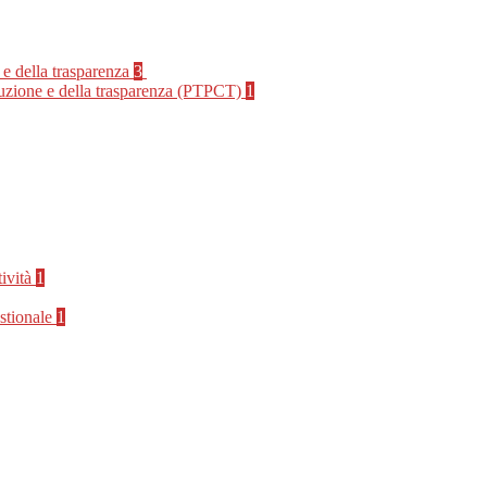
 e della trasparenza
3
rruzione e della trasparenza (PTPCT)
1
tività
1
stionale
1