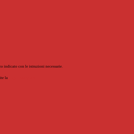
o indicato con le istruzioni necessarie.
ite la
Login Spaggiari