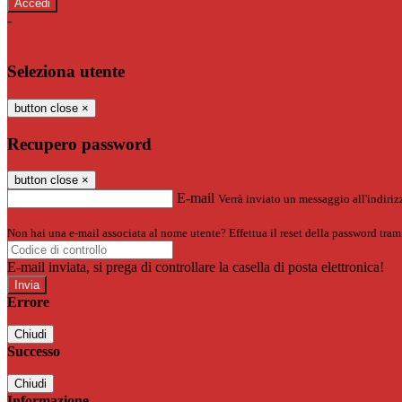
-
Entra con SPID
Entra con CIE
Seleziona utente
button close
×
Recupero password
button close
×
E-mail
Verrà inviato un messaggio all'indirizz
Non hai una e-mail associata al nome utente? Effettua il reset della password tram
E-mail inviata, si prega di controllare la casella di posta elettronica!
Errore
Chiudi
Successo
Chiudi
Informazione