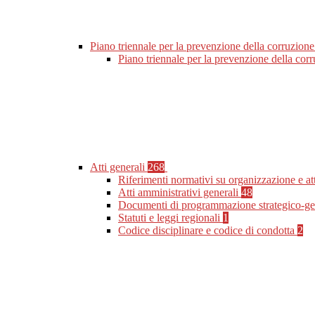
Piano triennale per la prevenzione della corruzione
Piano triennale per la prevenzione della co
Atti generali
268
Riferimenti normativi su organizzazione e at
Atti amministrativi generali
48
Documenti di programmazione strategico-ge
Statuti e leggi regionali
1
Codice disciplinare e codice di condotta
2