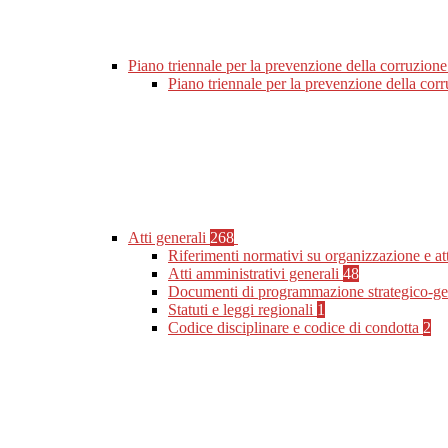
Piano triennale per la prevenzione della corruzione
Piano triennale per la prevenzione della co
Atti generali
268
Riferimenti normativi su organizzazione e at
Atti amministrativi generali
48
Documenti di programmazione strategico-ge
Statuti e leggi regionali
1
Codice disciplinare e codice di condotta
2