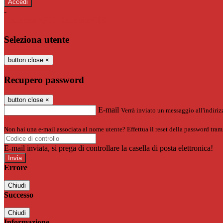
-
Entra con SPID
Entra con CIE
Seleziona utente
button close
×
Recupero password
button close
×
E-mail
Verrà inviato un messaggio all'indirizz
Non hai una e-mail associata al nome utente? Effettua il reset della password tram
E-mail inviata, si prega di controllare la casella di posta elettronica!
Errore
Chiudi
Successo
Chiudi
Informazione