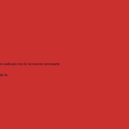
o indicato con le istruzioni necessarie.
ite la
Login Spaggiari