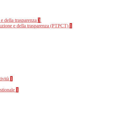
 e della trasparenza
3
rruzione e della trasparenza (PTPCT)
1
tività
1
stionale
1