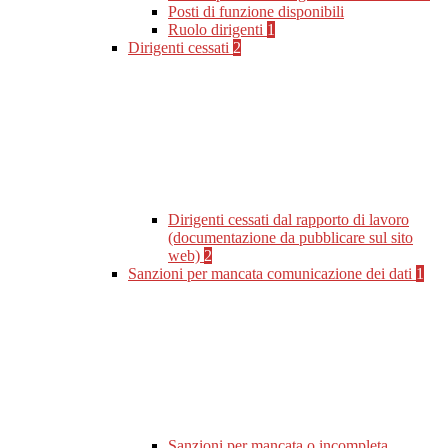
Posti di funzione disponibili
Ruolo dirigenti
1
Dirigenti cessati
2
Dirigenti cessati dal rapporto di lavoro
(documentazione da pubblicare sul sito
web)
2
Sanzioni per mancata comunicazione dei dati
1
Sanzioni per mancata o incompleta