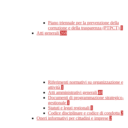
Piano triennale per la prevenzione della
corruzione e della trasparenza (PTPCT)
1
Atti generali
268
Riferimenti normativi su organizzazione e
attività
1
Atti amministrativi generali
48
Documenti di programmazione strategico-
gestionale
1
Statuti e leggi regionali
1
Codice disciplinare e codice di condotta
2
Oneri informativi per cittadini e imprese
2