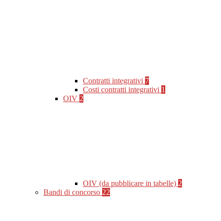
Contratti integrativi
7
Costi contratti integrativi
1
OIV
2
OIV (da pubblicare in tabelle)
2
Bandi di concorso
22