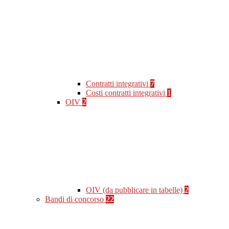
Contratti integrativi
7
Costi contratti integrativi
1
OIV
2
OIV (da pubblicare in tabelle)
2
Bandi di concorso
22