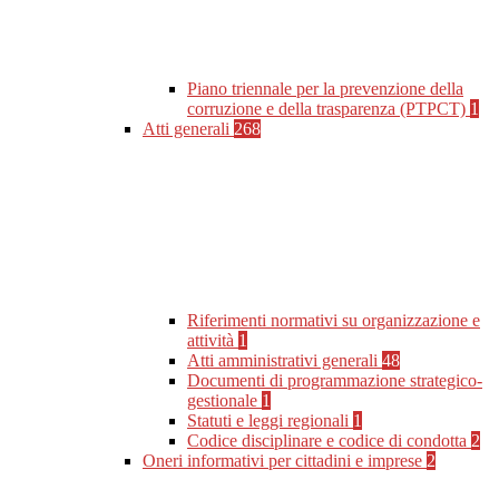
Piano triennale per la prevenzione della
corruzione e della trasparenza (PTPCT)
1
Atti generali
268
Riferimenti normativi su organizzazione e
attività
1
Atti amministrativi generali
48
Documenti di programmazione strategico-
gestionale
1
Statuti e leggi regionali
1
Codice disciplinare e codice di condotta
2
Oneri informativi per cittadini e imprese
2