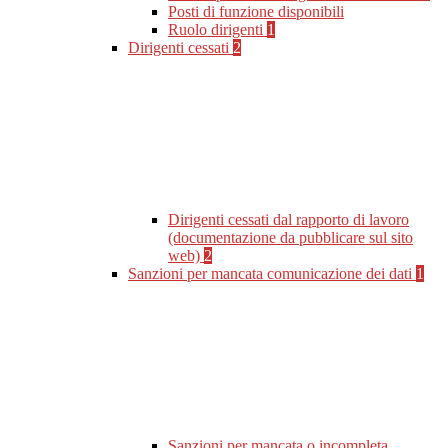
Posti di funzione disponibili
Ruolo dirigenti
1
Dirigenti cessati
2
Dirigenti cessati dal rapporto di lavoro
(documentazione da pubblicare sul sito
web)
2
Sanzioni per mancata comunicazione dei dati
1
Sanzioni per mancata o incompleta