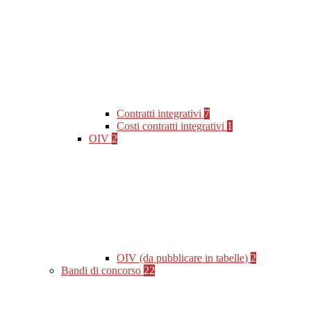
Contratti integrativi
7
Costi contratti integrativi
1
OIV
2
OIV (da pubblicare in tabelle)
2
Bandi di concorso
22