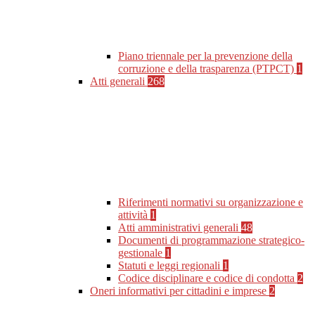
Piano triennale per la prevenzione della
corruzione e della trasparenza (PTPCT)
1
Atti generali
268
Riferimenti normativi su organizzazione e
attività
1
Atti amministrativi generali
48
Documenti di programmazione strategico-
gestionale
1
Statuti e leggi regionali
1
Codice disciplinare e codice di condotta
2
Oneri informativi per cittadini e imprese
2