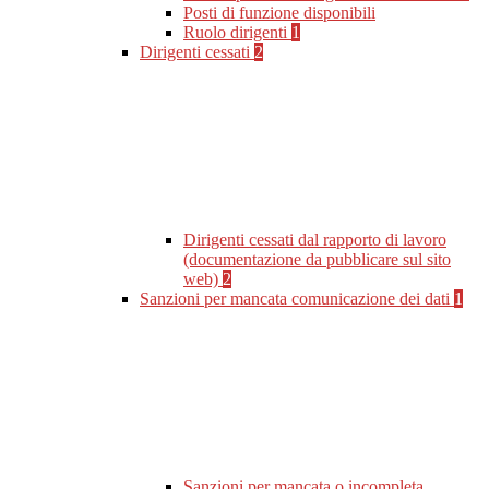
Posti di funzione disponibili
Ruolo dirigenti
1
Dirigenti cessati
2
Dirigenti cessati dal rapporto di lavoro
(documentazione da pubblicare sul sito
web)
2
Sanzioni per mancata comunicazione dei dati
1
Sanzioni per mancata o incompleta