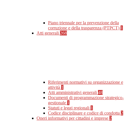
Piano triennale per la prevenzione della
corruzione e della trasparenza (PTPCT)
1
Atti generali
268
Riferimenti normativi su organizzazione e
attività
1
Atti amministrativi generali
48
Documenti di programmazione strategico-
gestionale
1
Statuti e leggi regionali
1
Codice disciplinare e codice di condotta
2
Oneri informativi per cittadini e imprese
2