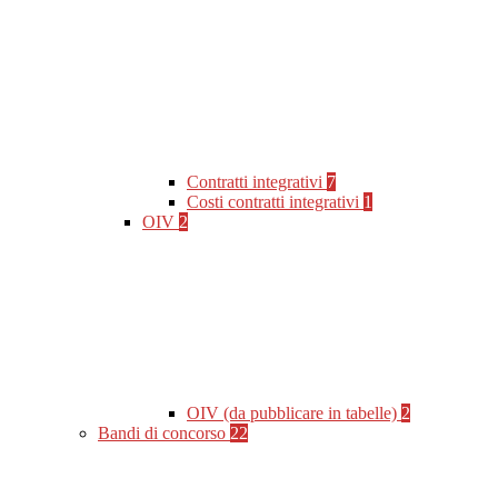
Contratti integrativi
7
Costi contratti integrativi
1
OIV
2
OIV (da pubblicare in tabelle)
2
Bandi di concorso
22