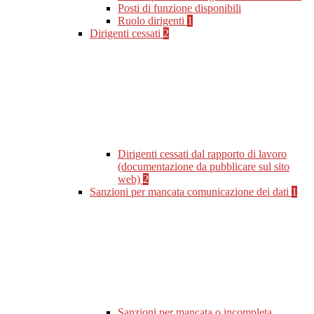
Posti di funzione disponibili
Ruolo dirigenti
1
Dirigenti cessati
2
Dirigenti cessati dal rapporto di lavoro
(documentazione da pubblicare sul sito
web)
2
Sanzioni per mancata comunicazione dei dati
1
Sanzioni per mancata o incompleta