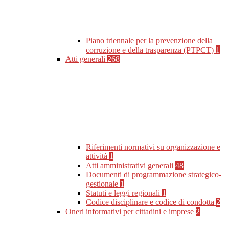
Piano triennale per la prevenzione della
corruzione e della trasparenza (PTPCT)
1
Atti generali
268
Riferimenti normativi su organizzazione e
attività
1
Atti amministrativi generali
48
Documenti di programmazione strategico-
gestionale
1
Statuti e leggi regionali
1
Codice disciplinare e codice di condotta
2
Oneri informativi per cittadini e imprese
2