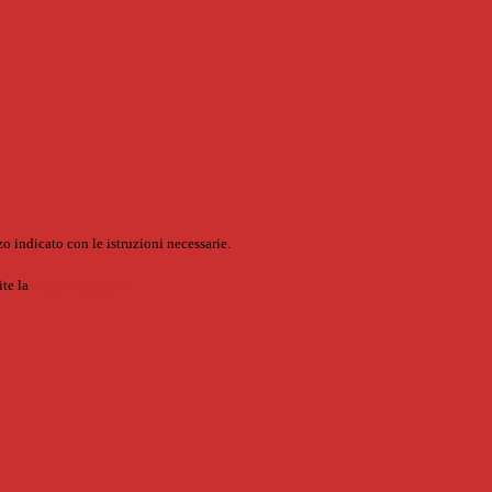
o indicato con le istruzioni necessarie.
ite la
Login Spaggiari