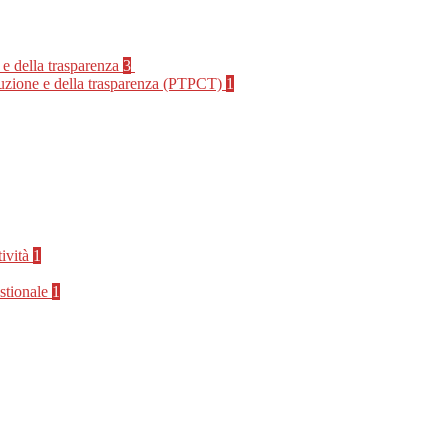
 e della trasparenza
3
rruzione e della trasparenza (PTPCT)
1
tività
1
stionale
1