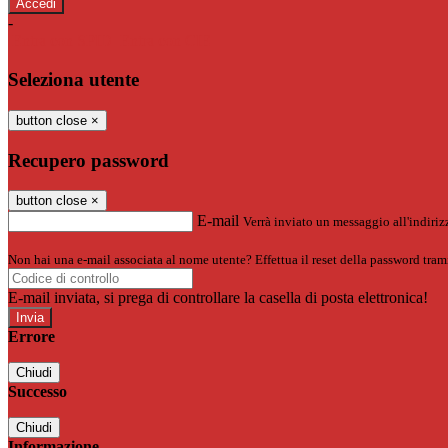
-
Entra con SPID
Entra con CIE
Seleziona utente
button close
×
Recupero password
button close
×
E-mail
Verrà inviato un messaggio all'indirizz
Non hai una e-mail associata al nome utente? Effettua il reset della password tram
E-mail inviata, si prega di controllare la casella di posta elettronica!
Errore
Chiudi
Successo
Chiudi
Informazione