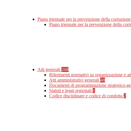
Piano triennale per la prevenzione della corruzione
Piano triennale per la prevenzione della co
Atti generali
268
Riferimenti normativi su organizzazione e at
Atti amministrativi generali
48
Documenti di programmazione strategico-ge
Statuti e leggi regionali
1
Codice disciplinare e codice di condotta
2