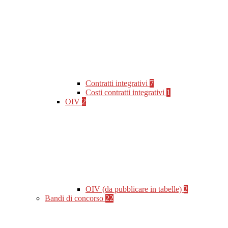
Contratti integrativi
7
Costi contratti integrativi
1
OIV
2
OIV (da pubblicare in tabelle)
2
Bandi di concorso
22