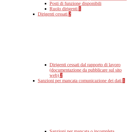
Posti di funzione disponibili
Ruolo dirigenti
1
Dirigenti cessati
2
Dirigenti cessati dal rapporto di lavoro
(documentazione da pubblicare sul sito
web)
2
Sanzioni per mancata comunicazione dei dati
1
Sanzioni per mancata o incompleta