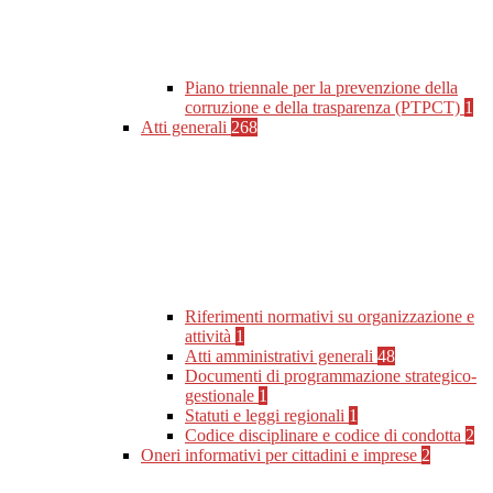
Piano triennale per la prevenzione della
corruzione e della trasparenza (PTPCT)
1
Atti generali
268
Riferimenti normativi su organizzazione e
attività
1
Atti amministrativi generali
48
Documenti di programmazione strategico-
gestionale
1
Statuti e leggi regionali
1
Codice disciplinare e codice di condotta
2
Oneri informativi per cittadini e imprese
2