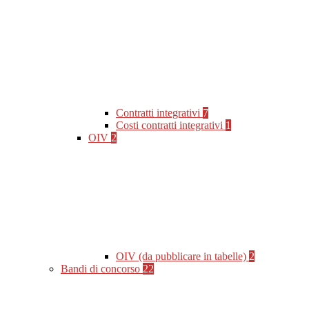
Contratti integrativi
7
Costi contratti integrativi
1
OIV
2
OIV (da pubblicare in tabelle)
2
Bandi di concorso
22