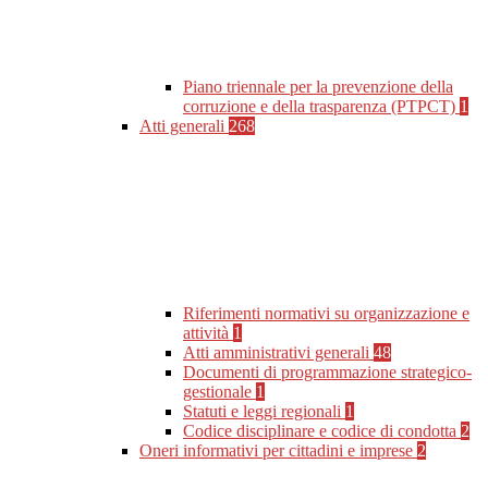
Piano triennale per la prevenzione della
corruzione e della trasparenza (PTPCT)
1
Atti generali
268
Riferimenti normativi su organizzazione e
attività
1
Atti amministrativi generali
48
Documenti di programmazione strategico-
gestionale
1
Statuti e leggi regionali
1
Codice disciplinare e codice di condotta
2
Oneri informativi per cittadini e imprese
2