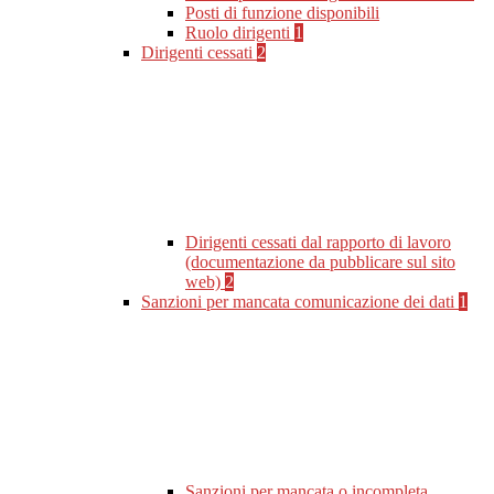
Posti di funzione disponibili
Ruolo dirigenti
1
Dirigenti cessati
2
Dirigenti cessati dal rapporto di lavoro
(documentazione da pubblicare sul sito
web)
2
Sanzioni per mancata comunicazione dei dati
1
Sanzioni per mancata o incompleta