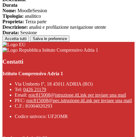
Durata
Nome:
MoodleSession
Tipologia:
analitico
Proprieta:
Terza parte
Descrizione:
analisi e profilazione navigazione utente
Durata:
Sessione
Accetta tutti
Salva le preferenze
Istituto Comprensivo Adria 1
Contatti
Istituto Comprensivo Adria 1
Via Umberto I°, 18 45011 ADRIA (RO)
Tel:
0426 21179
Email:
roic815008@istruzione.it
Link per inviare una mail
PEC:
roic815008@pec.istruzione.it
Link per inviare una mail
C.F.: 81004020293
Codice univoco: UF2OMR