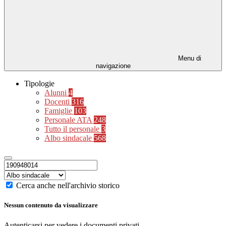
Menu di
navigazione
Tipologie
Alunni
4
Docenti
316
Famiglie
103
Personale ATA
248
Tutto il personale
3
Albo sindacale
568
Cerca anche nell'archivio storico
Nessun contenuto da visualizzare
Autenticarsi per vedere i documenti privati