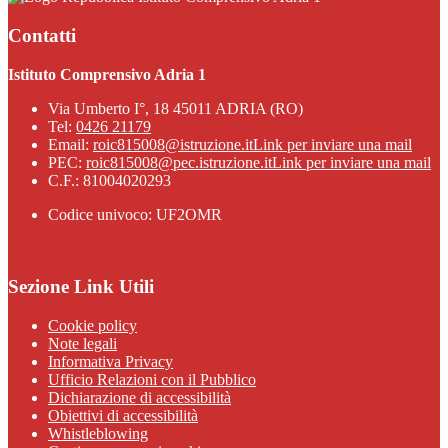
Contatti
Istituto Comprensivo Adria 1
Via Umberto I°, 18 45011 ADRIA (RO)
Tel:
0426 21179
Email:
roic815008@istruzione.it
Link per inviare una mail
PEC:
roic815008@pec.istruzione.it
Link per inviare una mail
C.F.: 81004020293
Codice univoco: UF2OMR
Sezione Link Utili
Cookie policy
Note legali
Informativa Privacy
Ufficio Relazioni con il Pubblico
Dichiarazione di accessibilità
Obiettivi di accessibilità
Whistleblowing