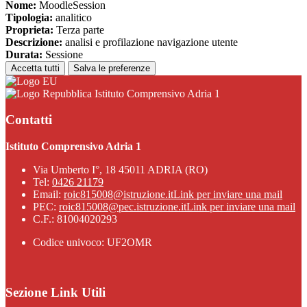
Nome:
MoodleSession
Tipologia:
analitico
Proprieta:
Terza parte
Descrizione:
analisi e profilazione navigazione utente
Durata:
Sessione
Accetta tutti
Salva le preferenze
Istituto Comprensivo Adria 1
Contatti
Istituto Comprensivo Adria 1
Via Umberto I°, 18 45011 ADRIA (RO)
Tel:
0426 21179
Email:
roic815008@istruzione.it
Link per inviare una mail
PEC:
roic815008@pec.istruzione.it
Link per inviare una mail
C.F.: 81004020293
Codice univoco: UF2OMR
Sezione Link Utili