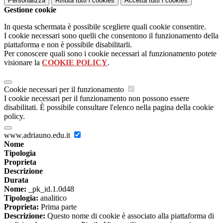
Personalizza
Rifiuta tutti
i cookies
Accetta tutti
i cookies
Gestione cookie
In questa schermata è possibile scegliere quali cookie consentire.
I cookie necessari sono quelli che consentono il funzionamento della
piattaforma e non è possibile disabilitarli.
Per conoscere quali sono i cookie necessari al funzionamento potete
visionare la
COOKIE POLICY
.
Cookie necessari per il funzionamento
I cookie necessari per il funzionamento non possono essere
disabilitati. È possibile consultare l'elenco nella pagina della cookie
policy.
www.adriauno.edu.it
Nome
Tipologia
Proprieta
Descrizione
Durata
Nome:
_pk_id.1.0d48
Tipologia:
analitico
Proprieta:
Prima parte
Descrizione:
Questo nome di cookie è associato alla piattaforma di