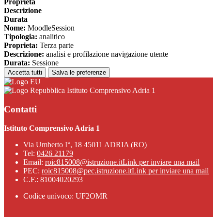
Proprieta
Descrizione
Durata
Nome:
MoodleSession
Tipologia:
analitico
Proprieta:
Terza parte
Descrizione:
analisi e profilazione navigazione utente
Durata:
Sessione
Accetta tutti
Salva le preferenze
Istituto Comprensivo Adria 1
Contatti
Istituto Comprensivo Adria 1
Via Umberto I°, 18 45011 ADRIA (RO)
Tel:
0426 21179
Email:
roic815008@istruzione.it
Link per inviare una mail
PEC:
roic815008@pec.istruzione.it
Link per inviare una mail
C.F.: 81004020293
Codice univoco: UF2OMR