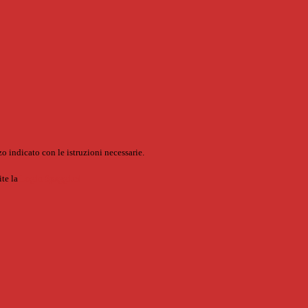
o indicato con le istruzioni necessarie.
ite la
Login Spaggiari