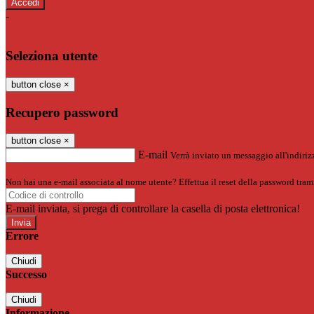
-
Entra con SPID
Entra con CIE
Seleziona utente
button close
×
Recupero password
button close
×
E-mail
Verrà inviato un messaggio all'indirizz
Non hai una e-mail associata al nome utente? Effettua il reset della password tram
E-mail inviata, si prega di controllare la casella di posta elettronica!
Errore
Chiudi
Successo
Chiudi
Informazione