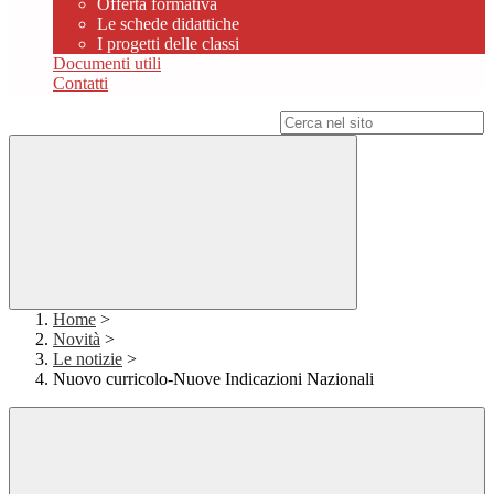
Offerta formativa
Le schede didattiche
I progetti delle classi
Documenti utili
Contatti
Campo di ricerca per le pagine del sito
Home
>
Novità
>
Le notizie
>
Nuovo curricolo-Nuove Indicazioni Nazionali