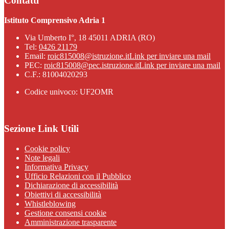
Contatti
Istituto Comprensivo Adria 1
Via Umberto I°, 18 45011 ADRIA (RO)
Tel:
0426 21179
Email:
roic815008@istruzione.it
Link per inviare una mail
PEC:
roic815008@pec.istruzione.it
Link per inviare una mail
C.F.: 81004020293
Codice univoco: UF2OMR
Sezione Link Utili
Cookie policy
Note legali
Informativa Privacy
Ufficio Relazioni con il Pubblico
Dichiarazione di accessibilità
Obiettivi di accessibilità
Whistleblowing
Gestione consensi cookie
Amministrazione trasparente