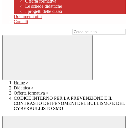
Offerta formativa
Le schede didattiche
I progetti delle classi
Documenti utili
Contatti
Campo di ricerca per le pagine del sito
Home
>
Didattica
>
Offerta formativa
>
CODICE INTERNO PER LA PREVENZIONE E IL
CONTRASTO DEI FENOMENI DEL BULLISMO E DEL
CYBERBULLISTO SMO