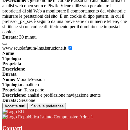
Descrizione:
Questo nome di cookie è associato alla piattaforma di
analisi web open source Piwik. Viene utilizzato per aiutare i
proprietari di siti Web a monitorare il comportamento dei visitatori e
misurare le prestazioni del sito. È un cookie di tipo pattern, in cui il
prefisso _pk_ses è seguito da una breve serie di numeri e lettere, che
si ritiene sia un codice di riferimento per il dominio che imposta il
cookie.
Durata:
30 minuti
www.scuolafutura-lms.istruzione.it
Nome
Tipologia
Proprieta
Descrizione
Durata
Nome:
MoodleSession
Tipologia:
analitico
Proprieta:
Terza parte
Descrizione:
analisi e profilazione navigazione utente
Durata:
Sessione
Accetta tutti
Salva le preferenze
Istituto Comprensivo Adria 1
Contatti