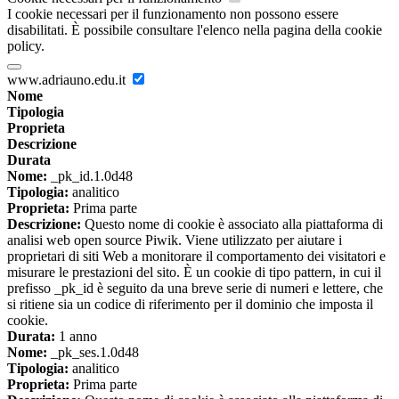
I cookie necessari per il funzionamento non possono essere
disabilitati. È possibile consultare l'elenco nella pagina della cookie
policy.
www.adriauno.edu.it
Nome
Tipologia
Proprieta
Descrizione
Durata
Nome:
_pk_id.1.0d48
Tipologia:
analitico
Proprieta:
Prima parte
Descrizione:
Questo nome di cookie è associato alla piattaforma di
analisi web open source Piwik. Viene utilizzato per aiutare i
proprietari di siti Web a monitorare il comportamento dei visitatori e
misurare le prestazioni del sito. È un cookie di tipo pattern, in cui il
prefisso _pk_id è seguito da una breve serie di numeri e lettere, che
si ritiene sia un codice di riferimento per il dominio che imposta il
cookie.
Durata:
1 anno
Nome:
_pk_ses.1.0d48
Tipologia:
analitico
Proprieta:
Prima parte