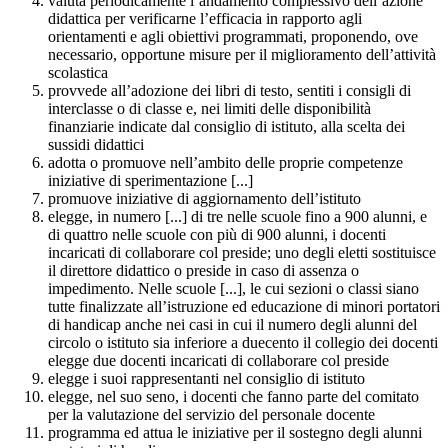
valuta periodicamente l’andamento complessivo dell’azione
didattica per verificarne l’efficacia in rapporto agli
orientamenti e agli obiettivi programmati, proponendo, ove
necessario, opportune misure per il miglioramento dell’attività
scolastica
provvede all’adozione dei libri di testo, sentiti i consigli di
interclasse o di classe e, nei limiti delle disponibilità
finanziarie indicate dal consiglio di istituto, alla scelta dei
sussidi didattici
adotta o promuove nell’ambito delle proprie competenze
iniziative di sperimentazione [...]
promuove iniziative di aggiornamento dell’istituto
elegge, in numero [...] di tre nelle scuole fino a 900 alunni, e
di quattro nelle scuole con più di 900 alunni, i docenti
incaricati di collaborare col preside; uno degli eletti sostituisce
il direttore didattico o preside in caso di assenza o
impedimento. Nelle scuole [...], le cui sezioni o classi siano
tutte finalizzate all’istruzione ed educazione di minori portatori
di handicap anche nei casi in cui il numero degli alunni del
circolo o istituto sia inferiore a duecento il collegio dei docenti
elegge due docenti incaricati di collaborare col preside
elegge i suoi rappresentanti nel consiglio di istituto
elegge, nel suo seno, i docenti che fanno parte del comitato
per la valutazione del servizio del personale docente
programma ed attua le iniziative per il sostegno degli alunni