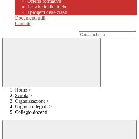
Offerta formativa
Le schede didattiche
I progetti delle classi
Documenti utili
Contatti
Campo di ricerca per le pagine del sito
Home
>
Scuola
>
Organizzazione
>
Organi collegiali
>
Collegio docenti