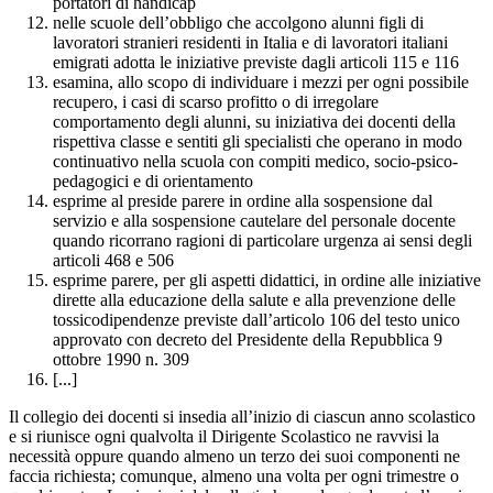
portatori di handicap
nelle scuole dell’obbligo che accolgono alunni figli di
lavoratori stranieri residenti in Italia e di lavoratori italiani
emigrati adotta le iniziative previste dagli articoli 115 e 116
esamina, allo scopo di individuare i mezzi per ogni possibile
recupero, i casi di scarso profitto o di irregolare
comportamento degli alunni, su iniziativa dei docenti della
rispettiva classe e sentiti gli specialisti che operano in modo
continuativo nella scuola con compiti medico, socio-psico-
pedagogici e di orientamento
esprime al preside parere in ordine alla sospensione dal
servizio e alla sospensione cautelare del personale docente
quando ricorrano ragioni di particolare urgenza ai sensi degli
articoli 468 e 506
esprime parere, per gli aspetti didattici, in ordine alle iniziative
dirette alla educazione della salute e alla prevenzione delle
tossicodipendenze previste dall’articolo 106 del testo unico
approvato con decreto del Presidente della Repubblica 9
ottobre 1990 n. 309
[...]
Il collegio dei docenti si insedia all’inizio di ciascun anno scolastico
e si riunisce ogni qualvolta il Dirigente Scolastico ne ravvisi la
necessità oppure quando almeno un terzo dei suoi componenti ne
faccia richiesta; comunque, almeno una volta per ogni trimestre o