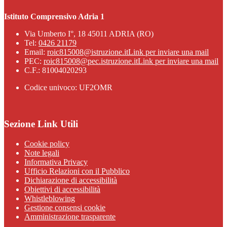
Istituto Comprensivo Adria 1
Via Umberto I°, 18 45011 ADRIA (RO)
Tel:
0426 21179
Email:
roic815008@istruzione.it
Link per inviare una mail
PEC:
roic815008@pec.istruzione.it
Link per inviare una mail
C.F.: 81004020293
Codice univoco: UF2OMR
Sezione Link Utili
Cookie policy
Note legali
Informativa Privacy
Ufficio Relazioni con il Pubblico
Dichiarazione di accessibilità
Obiettivi di accessibilità
Whistleblowing
Gestione consensi cookie
Amministrazione trasparente