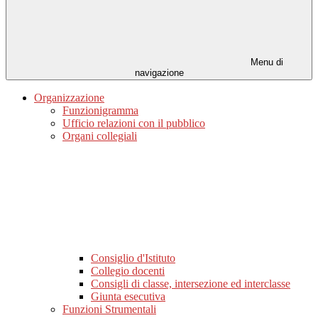
Menu di
navigazione
Organizzazione
Funzionigramma
Ufficio relazioni con il pubblico
Organi collegiali
Consiglio d'Istituto
Collegio docenti
Consigli di classe, intersezione ed interclasse
Giunta esecutiva
Funzioni Strumentali