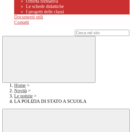
Offerta formativa
Le schede didattiche
I progetti delle classi
Documenti utili
Contatti
Campo di ricerca per le pagine del sito
Home
>
Novità
>
Le notizie
>
LA POLIZIA DI STATO A SCUOLA