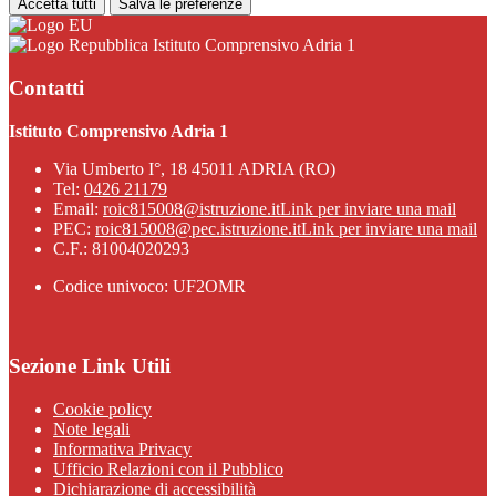
Accetta tutti
Salva le preferenze
Istituto Comprensivo Adria 1
Contatti
Istituto Comprensivo Adria 1
Via Umberto I°, 18 45011 ADRIA (RO)
Tel:
0426 21179
Email:
roic815008@istruzione.it
Link per inviare una mail
PEC:
roic815008@pec.istruzione.it
Link per inviare una mail
C.F.: 81004020293
Codice univoco: UF2OMR
Sezione Link Utili
Cookie policy
Note legali
Informativa Privacy
Ufficio Relazioni con il Pubblico
Dichiarazione di accessibilità