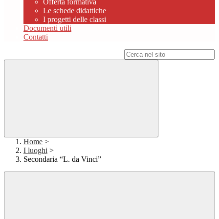
Offerta formativa
Le schede didattiche
I progetti delle classi
Documenti utili
Contatti
Campo di ricerca per le pagine del sito
Home
>
I luoghi
>
Secondaria “L. da Vinci”