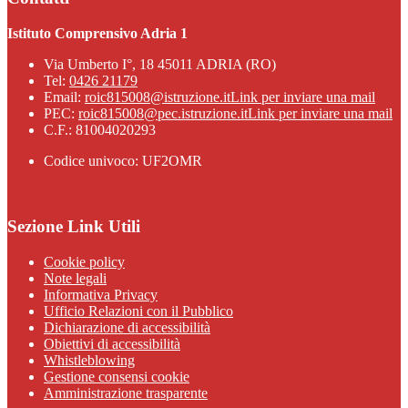
Istituto Comprensivo Adria 1
Via Umberto I°, 18 45011 ADRIA (RO)
Tel:
0426 21179
Email:
roic815008@istruzione.it
Link per inviare una mail
PEC:
roic815008@pec.istruzione.it
Link per inviare una mail
C.F.: 81004020293
Codice univoco: UF2OMR
Sezione Link Utili
Cookie policy
Note legali
Informativa Privacy
Ufficio Relazioni con il Pubblico
Dichiarazione di accessibilità
Obiettivi di accessibilità
Whistleblowing
Gestione consensi cookie
Amministrazione trasparente